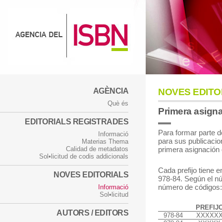
AGÈNCIA
NOVES EDITO
Què és
Primera asignac
EDITORIALS REGISTRADES
Para formar parte 
Informació
para sus publicacion
Materias Thema
Calidad de metadatos
primera asignación de
Sol•licitud de codis addicionals
Cada prefijo tiene e
NOVES EDITORIALS
978-84. Según el nú
número de códigos:
Informació
Sol•licitud
PREFIJ
AUTORS / EDITORS
978-84
XXXXX