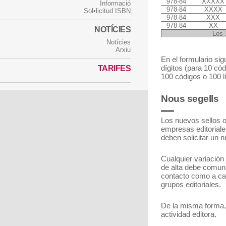
978-84
XXXXX
Informació
978-84
XXXX
Sol•licitud ISBN
978-84
XXX
978-84
XX
NOTÍCIES
Los 
Notícies
Arxiu
En el formulario sigu
dígitos (para 10 códi
TARIFES
100 códigos o 100 li
Nous segells
Los nuevos sellos o
empresas editoriale
deben solicitar un n
Cualquier variación 
de alta debe comunic
contacto como a ca
grupos editoriales.
De la misma forma, 
actividad editora.