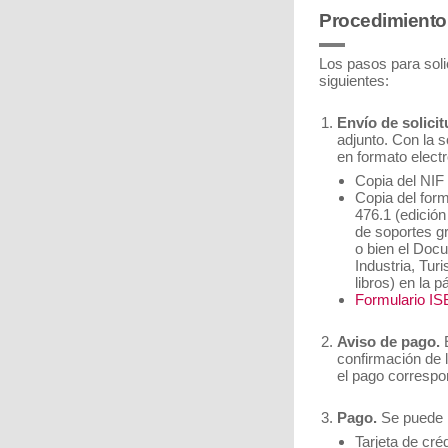
Procedimiento
Los pasos para solic
siguientes:
Envío de solicit
adjunto. Con la s
en formato electr
Copia del NIF
Copia del form
476.1 (edición 
de soportes gr
o bien el Doc
Industria, Tur
libros) en la p
Formulario I
Aviso de pago.
E
confirmación de l
el pago correspo
Pago.
Se puede r
Tarjeta de créd