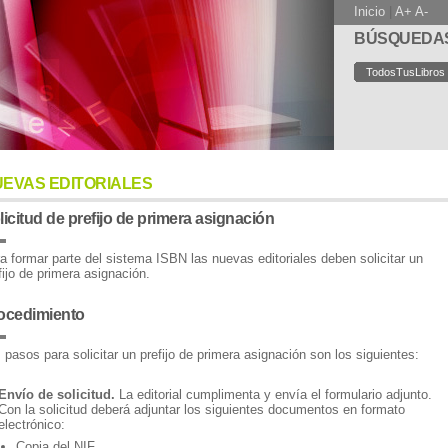
Inicio
|
A+
A-
BÚSQUEDA
TodosTusLibros
EVAS EDITORIALES
licitud de prefijo de primera asignación
a formar parte del sistema ISBN las nuevas editoriales deben solicitar un
fijo de primera asignación.
ocedimiento
 pasos para solicitar un prefijo de primera asignación son los siguientes:
Envío de solicitud.
La editorial cumplimenta y envía el formulario adjunto.
Con la solicitud deberá adjuntar los siguientes documentos en formato
electrónico:
Copia del NIF