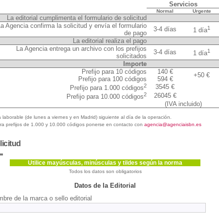
Servicios
Normal
Urgente
La editorial cumplimenta el formulario de solicitud
a Agencia confirma la solicitud y envía el formulario
1
3-4 días
1 día
de pago
La editorial realiza el pago
La Agencia entrega un archivo con los prefijos
1
3-4 días
1 día
solicitados
Importe
Prefijo para 10 códigos
140 €
+50 €
Prefijo para 100 códigos
594 €
2
3545 €
Prefijo para 1.000 códigos
2
26045 €
Prefijo para 10.000 códigos
(IVA incluido)
 laborable (de lunes a viernes y en Madrid) siguiente al día de la operación.
a prefijos de 1.000 y 10.000 códigos ponerse en contacto con
agencia@agenciaisbn.es
licitud
Utilice mayúsculas, minúsculas y tildes según la norma
Todos los datos son obligatorios
Datos de la Editorial
bre de la marca o sello editorial