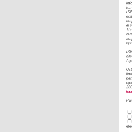
inf
for
ISB
edi
amp
el 
Tér
otr
amp
opo
ISB
dat
Age
Ust
lim
per
eje
280
lop
Par
ele