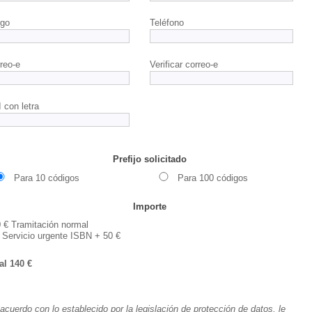
rgo
Teléfono
reo-e
Verificar correo-e
 con letra
Prefijo solicitado
Para 10 códigos
Para 100 códigos
Importe
0
€ Tramitación normal
Servicio urgente ISBN +
50
€
tal
140
€
acuerdo con lo establecido por la legislación de protección de datos, le