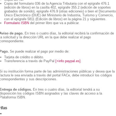
Copia del formulario 036 de la Agencia Tributaria con el epígrafe 476.1
(edición de libros) en la casilla 402, epígrafe 355.2 (edición de soportes
grabados de sonido), epígrafe 476.9 (otras ediciones) o bien el Documento
Único Electrónico (DUE) del Ministerio de Industria, Turismo y Comercio,
con el epígrafe 5811 (Edición de libros) en la página 21 y siguientes.
Formulario ISBN
del primer libro que va a publicar.
Aviso de pago.
En tres o cuatro días, la editorial recibirá la confirmación de
la solicitud y la dirección URL en la que debe realizar el pago
correspondiente.
Pago.
Se puede realizar el pago por medio de:
Tarjeta de crédito o débito.
Transferencia a través de PayPal
[+info paypal.es]
.
Si su institución forma parte de las administraciones públicas y desea que la
factura le sea enviada a través del portal FACe, debe introducir los códigos
correspondientes y sus descripciones.
Entrega de códigos.
En tres o cuatro días, la editorial tendrá a su
disposición los códigos ISBN asignados y las claves de acceso a la
Plataforma ISBN.
rifas