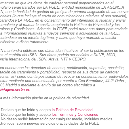
ormamos de que los datos de carácter personal proporcionados en el
mulario serán tratados por LA FGEE, entidad responsable de LA AGENCIA
N, con la finalidad de gestión de prefijos de primera asignación de las nueva
toriales (lo que incluye el envío de comunicaciones relativas al uso servicio),
arándose LA FGEE en el consentimiento del interesado al rellenar y enviar
formulario y al marcar la casilla aceptando la Política de Privacidad y los
minos y Condiciones. Además, la FGEE podrá tratar sus datos para enviarle
as informaciones relativas a nuevos servicios o actividades de la FGEE,
arándose en su interés legítimo, y salvo que haya marcado la casilla
niéndose a dicho tratamiento.
N mantendrá públicos sus datos identificativos al ser la publicación de los
os el espíritu del ISBN. Sus datos podrán ser cedidos a DILVE, MCD,
ncia Internacional del ISBN, Arsys, NTT y CEDRO.
ed cuenta con los derechos de acceso, rectificación, supresión, oposición,
itación del tratamiento y portabilidad, respecto de sus datos de carácter
sonal, así como con la posibilidad de revocar su consentimiento, pudiéndolos
rcitar mediante una comunicación por escrito a Cea Bermúdez, 44 2º Dcha.,
03 Madrid o mediante el envío de un correo electrónico a
d@agenciaisbn.es
a más información pinche en la política de privacidad.
Declaro que he leído y acepto
la Política de Privacidad
Declaro que he leído y acepto
los Términos y Condiciones
No deseo recibir información por cualquier medio, incluidos medios
ctrónicos, sobre nuevos servicios o actividades de la FGEE.